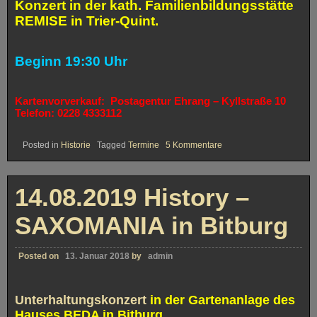
Konzert in der kath. Familienbildungsstätte
REMISE in Trier-Quint.
Beginn 19:30 Uhr
Kartenvorverkauf:
Postagentur Ehrang – Kyllstraße 10
Telefon: 0228 4333112
zu
Posted in
Historie
Tagged
Termine
5 Kommentare
24.08.2019
History
–
„Bands
14.08.2019 History –
within
the
Band“
SAXOMANIA in Bitburg
Posted on
13. Januar 2018
by
admin
Unterhaltungskonzert
in der Gartenanlage des
Hauses BEDA in Bitburg