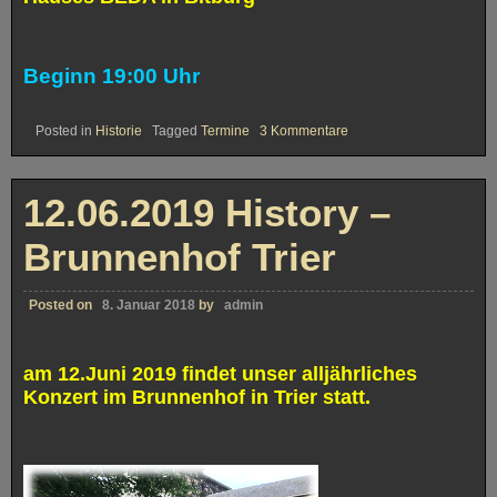
Beginn 19:00 Uhr
zu
Posted in
Historie
Tagged
Termine
3 Kommentare
14.08.2019
History
–
SAXOMANIA
12.06.2019 History –
in
Bitburg
Brunnenhof Trier
Posted on
8. Januar 2018
by
admin
am 12.Juni 2019 findet unser alljährliches
Konzert im Brunnenhof in Trier statt.