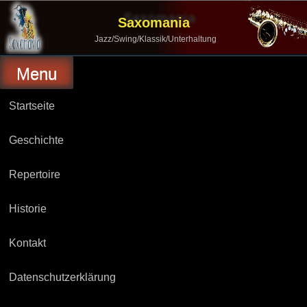
Skip
to
Saxomania
content
Jazz/Swing/Klassik/Unterhaltung
Menu
Startseite
Geschichte
Repertoire
Historie
Kontakt
Datenschutzerklärung