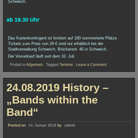
Schweich.
ab 19.30 Uhr
Das Kartenkontingent ist limitiert auf 180 nummerierte Plätze.
Tickets zum Preis von 28 € sind nur erhältlich bei der
Stadtverwaltung Schweich, Brückenstr. 46 in Schweich.
Der Vorverkauf läuft seit dem 10. Juli.
on
Posted in
Allgemein
Tagged
Termine
Leave a Comment
06.09.2019
History
–
„Escorial“
24.08.2019 History –
in
Schweich
„Bands within the
Band“
Posted on
14. Januar 2018
by
admin