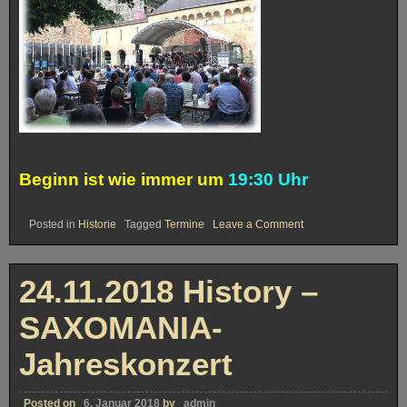
Beginn ist wie immer um
19:30 Uhr
on
Posted in
Historie
Tagged
Termine
Leave a Comment
12.06.2019
History
–
Brunnenhof
24.11.2018 History –
Trier
SAXOMANIA-
Jahreskonzert
Posted on
6. Januar 2018
by
admin