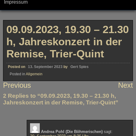
Impressum
09.09.2023, 19.30 – 21.30
h, Jahreskonzert in der
Remise, Trier-Quint
Posted on
13. September 2023
by
Gert Spies
Posted in
Allgemein
Beitragsnavigation
Previous
Next
2 Replies to “09.09.2023, 19.30 – 21.30 h,
Jahreskonzert in der Remise, Trier-Quint”
Andrea Pohl (Die Böhmerischen)
sagt: