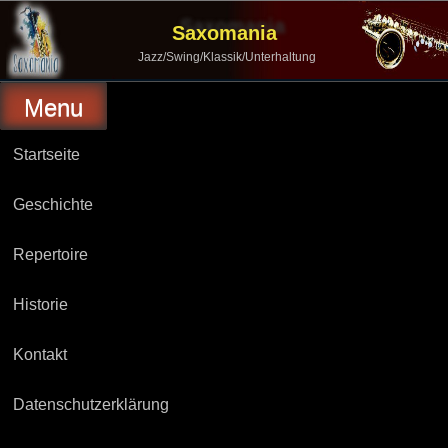
Skip
to
Saxomania
content
Jazz/Swing/Klassik/Unterhaltung
Menu
Startseite
Geschichte
Repertoire
Historie
Kontakt
Datenschutzerklärung