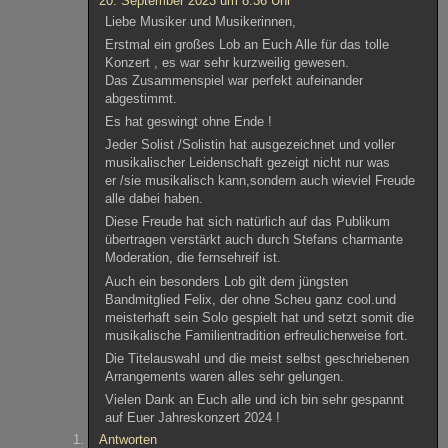
20. September 2023 um 8:36 Uhr
Liebe Musiker und Musikerinnen,
Erstmal ein großes Lob an Euch Alle für das tolle
Konzert , es war sehr kurzweilig gewesen.
Das Zusammenspiel war perfekt aufeinander
abgestimmt.
Es hat geswingt ohne Ende !
Jeder Solist /Solistin hat ausgezeichnet und voller
musikalischer Leidenschaft gezeigt nicht nur was
er /sie musikalisch kann,sondern auch wieviel Freude
alle dabei haben.
Diese Freude hat sich natürlich auf das Publikum
übertragen verstärkt auch durch Stefans charmante
Moderation, die fernsehreif ist.
Auch ein besonders Lob gilt dem jüngsten
Bandmitglied Felix, der ohne Scheu ganz cool.und
meisterhaft sein Solo gespielt hat und setzt somit die
musikalische Familientradition erfreulicherweise fort.
Die Titelauswahl und die meist selbst geschriebenen
Arrangements waren alles sehr gelungen.
Vielen Dank an Euch alle und ich bin sehr gespannt
auf Euer Jahreskonzert 2024 !
Antworten