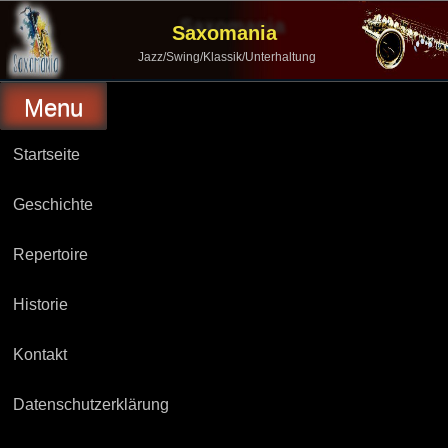
Skip
to
Saxomania
content
Jazz/Swing/Klassik/Unterhaltung
Menu
Startseite
Geschichte
Repertoire
Historie
Kontakt
Datenschutzerklärung