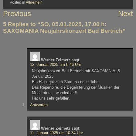
Posted in
Allgemein
Beitragsnavigation
Previous
Next
5 Replies to “SO, 05.01.2025, 17.00 h:
SAXOMANIA Neujahrskonzert Bad Bertrich”
Werner Zeimetz
sagt:
12. Januar 2025 um 8:46 Uhr
Neujahrskonzert Bad Bertrich mit SAXOMANIA, 5.
Januar 2025
Ein Highlight zum Start ins neue Jahr.
Das Repertoire, die Begeisterung der Musiker, der
Moderator…. wunderbar !!
Hat uns sehr gefallen.
Antworten
Werner Zeimetz
sagt:
11. Januar 2025 um 10:34 Uhr