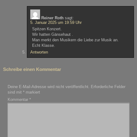
Reiner Roth
sagt:
5. Januar 2025 um 19:59 Uhr
Spitzen Konzert.
Wir hatten Gänsehaut .
Man merkt den Musikern die Liebe zur Musik an.
Echt Klasse.
Antworten
Schreibe einen Kommentar
Deine E-Mail-Adresse wird nicht veröffentlicht.
Erforderliche Felder
sind mit
*
markiert
Kommentar
*