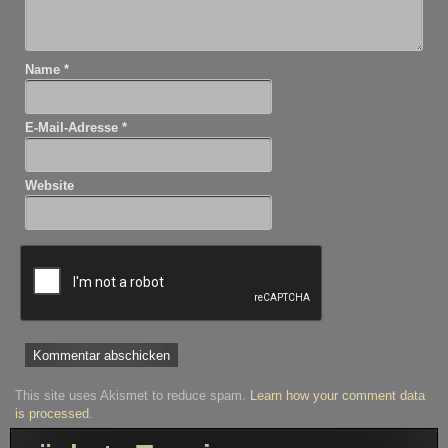
Name
*
E-Mail-Adresse
*
Website
This site uses Akismet to reduce spam.
Learn how your comment data
is processed
.