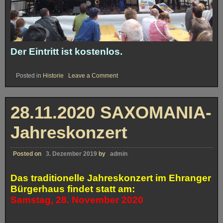
Der Eintritt ist kostenlos.
on
Posted in
Historie
Leave a Comment
16.09.2020
KONZERT
im
Brunnenhof
28.11.2020 SAXOMANIA-
Trier
Jahreskonzert
Posted on
3. Dezember 2019
by
admin
Das traditionelle Jahreskonzert im Ehranger
Bürgerhaus findet statt am:
Samstag, 28. November 2020