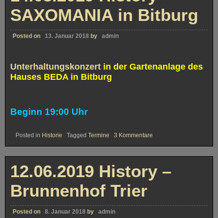
the
Band“
SAXOMANIA in Bitburg
Posted on
13. Januar 2018
by
admin
Unterhaltungskonzert
in der Gartenanlage des
Hauses BEDA in Bitburg
Beginn 19:00 Uhr
zu
Posted in
Historie
Tagged
Termine
3 Kommentare
14.08.2019
History
–
SAXOMANIA
12.06.2019 History –
in
Bitburg
Brunnenhof Trier
Posted on
8. Januar 2018
by
admin