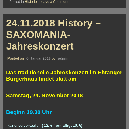
on
Posted in
Historie
Leave a Comment
09.06.2019
History
–
Jazz
24.11.2018 History –
am
Dom
SAXOMANIA-
Jahreskonzert
Posted on
6. Januar 2018
by
admin
Das traditionelle Jahreskonzert im Ehranger
Bürgerhaus findet statt am
Samstag, 24. November 2018
Beginn 19.30 Uhr
Kartenvorverkauf :
( 12,-€ / ermäßigt 10,-€)