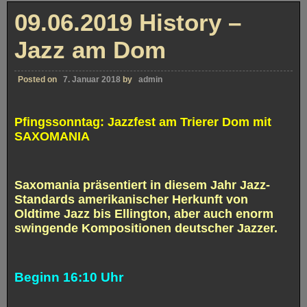
–
Brunnenhof
09.06.2019 History –
Trier
Jazz am Dom
Posted on
7. Januar 2018
by
admin
Pfingssonntag: Jazzfest am Trierer Dom mit
SAXOMANIA
Saxomania präsentiert in diesem Jahr Jazz-
Standards amerikanischer Herkunft von
Oldtime Jazz bis Ellington, aber auch enorm
swingende Kompositionen deutscher Jazzer.
Beginn 16:10 Uhr