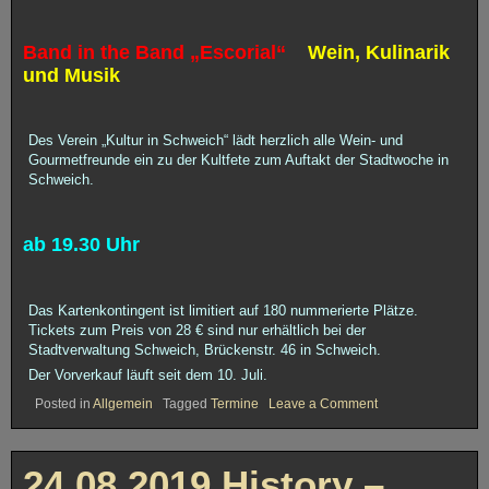
Band in the Band „Escorial“
Wein, Kulinarik
und Musik
Des Verein „Kultur in Schweich“ lädt herzlich alle Wein- und
Gourmetfreunde ein zu der Kultfete zum Auftakt der Stadtwoche in
Schweich.
ab 19.30 Uhr
Das Kartenkontingent ist limitiert auf 180 nummerierte Plätze.
Tickets zum Preis von 28 € sind nur erhältlich bei der
Stadtverwaltung Schweich, Brückenstr. 46 in Schweich.
Der Vorverkauf läuft seit dem 10. Juli.
on
Posted in
Allgemein
Tagged
Termine
Leave a Comment
06.09.2019
History
–
„Escorial“
24.08.2019 History –
in