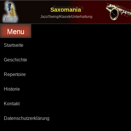
Skip
to
Saxomania
content
Jazz/Swing/Klassik/Unterhaltung
Menu
Startseite
Geschichte
Repertoire
Historie
Kontakt
Datenschutzerklärung