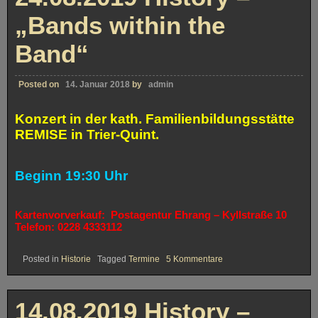
Schweich
„Bands within the
Band“
Posted on
14. Januar 2018
by
admin
Konzert in der kath. Familienbildungsstätte
REMISE in Trier-Quint.
Beginn 19:30 Uhr
Kartenvorverkauf:
Postagentur Ehrang – Kyllstraße 10
Telefon: 0228 4333112
zu
Posted in
Historie
Tagged
Termine
5 Kommentare
24.08.2019
History
–
„Bands
14.08.2019 History –
within