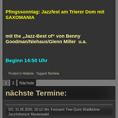
Pfingssonntag: Jazzfest am Trierer Dom mit
SAXOMANIA
mit the „Jazz-Best of“ von Benny
Goodman/Niehaus/Glenn Miller u.a.
Beginn 14:50 Uhr
Posted in
Historie
Tagged
Termine
Seitennummerierung
1
2
Nächste
der
nächste Termine:
Beiträge
SO, 31.05.2026, 10-12 Uhr, Forstamt Trier-Quint Waldbühne:
Jazzfrühstück Meulenwald