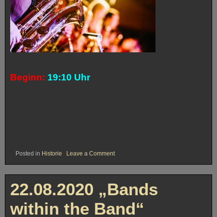
Beginn:
19:10
Uhr
on
Posted in
Historie
Leave a Comment
04.06.2022,
19:10
–
19:55
22.08.2020 „Bands
Jazz
am
Dom
within the Band“
2022,
Domfreihof,