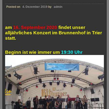
Posted on
4. Dezember 2019
by
admin
am
16. September 2020
findet unser
alljährliches Konzert im Brunnenhof in Trier
statt.
Beginn ist wie immer um
19:30 Uhr