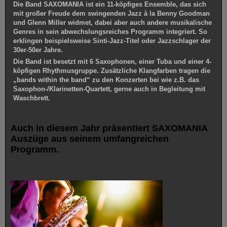
Die Band SAXOMANIA ist ein 11-köpfiges Ensemble, das sich
mit großer Freude dem swingenden Jazz à la Benny Goodman
und Glenn Miller widmet, dabei aber auch andere musikalische
Genres in sein abwechslungsreiches Programm integriert. So
erklingen beispielsweise Sinti-Jazz-Titel oder Jazzschlager der
30er-50er Jahre.
Die Band ist besetzt mit 6 Saxophonen, einer Tuba und einer 4-
köpfigen Rhythmusgruppe. Zusätzliche Klangfarben tragen die
„bands within the band“ zu den Konzerten bei wie z.B. das
Saxophon-/Klarinetten-Quartett, gerne auch in Begleitung mit
Waschbrett.
Auch in diesem Jahr präsentiert SAXOMANIA
Auszüge aus seinem umfangreichen
Programm.