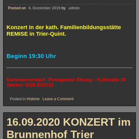
Trier
Posted on
6. Dezember 2019
by
admin
Konzert in der kath. Familienbildungsstätte
REMISE in Trier-Quint.
Beginn 19:30 Uhr
Kartenvorverkauf:
Postagentur Ehrang – Kyllstraße 10
Telefon:
0228 4333112
on
Posted in
Historie
Leave a Comment
22.08.2020
„Bands
within
the
16.09.2020 KONZERT im
Band“
Brunnenhof Trier