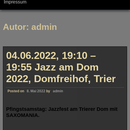
Impressum
Autor:
admin
04.06.2022, 19:10 –
19:55 Jazz am Dom
2022, Domfreihof, Trier
Posted on
8. Mai 2022
by
admin
P
fingstsams
tag:
Jazzfest am Trierer Dom mit
SAXOMANIA.