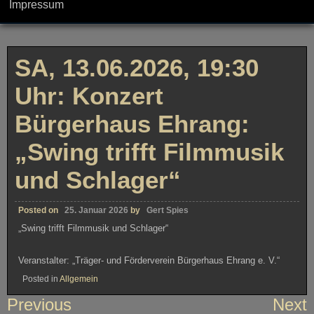
Impressum
SA, 13.06.2026, 19:30
Uhr: Konzert
Bürgerhaus Ehrang:
„Swing trifft Filmmusik
und Schlager“
Posted on
25. Januar 2026
by
Gert Spies
„Swing trifft Filmmusik und Schlager“
Veranstalter: „Träger- und Förderverein Bürgerhaus Ehrang e. V.“
Posted in
Allgemein
Beitragsnavigation
Previous
Next