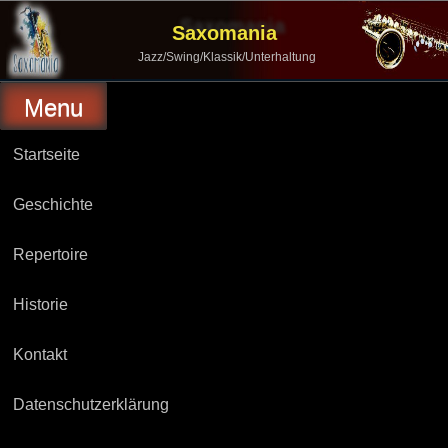
Skip
to
Saxomania
content
Jazz/Swing/Klassik/Unterhaltung
Menu
Startseite
Geschichte
Repertoire
Historie
Kontakt
Datenschutzerklärung