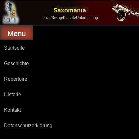
Skip
to
Saxomania
content
Jazz/Swing/Klassik/Unterhaltung
Menu
Startseite
Geschichte
Repertoire
Historie
Kontakt
Datenschutzerklärung