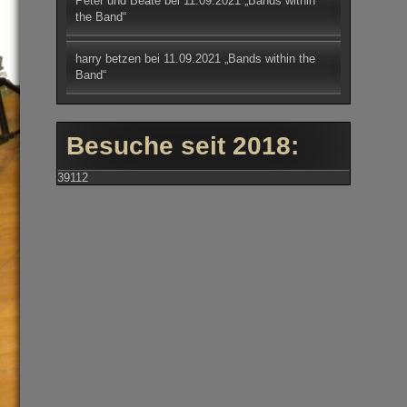
Peter und Beate
bei
11.09.2021 „Bands within
the Band“
harry betzen
bei
11.09.2021 „Bands within the
Band“
Besuche seit 2018:
39112