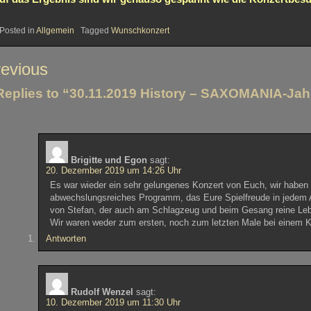
Posted in
Allgemein
Tagged
Wunschkonzert
itragsnavigation
evious
Replies to “30.11.2019 History – SAXOMANIA-Jah
Brigitte und Egon
sagt:
20. Dezember 2019 um 14:26 Uhr
Es war wieder ein sehr gelungenes Konzert von Euch, wir haben 
abwechslungsreiches Programm, das Eure Spielfreude in jedem 
von Stefan, der auch am Schlagzeug und beim Gesang reine Leb
Wir waren weder zum ersten, noch zum letzten Male bei einem 
Antworten
Rudolf Wenzel
sagt:
10. Dezember 2019 um 11:30 Uhr