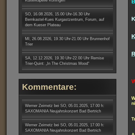
Kulterkapelle Korlingen
B
SO, 16.08.2026, 15.00 Uhr-16.30 Uhr
K
Bernkastel-Kues Kurgastzentrum, Forum, auf
dem Kueser Plateau
K
MI, 26.08.2026, 19.30 Uhr-21.00 Uhr Brunnenhof
Trier
R
SA, 12.12.2026, 19.30 Uhr-22.00 Uhr Remise
Trier-Quint: „In The Christmas Mood“
W
Kommentare:
W
n
Werner Zeimetz
bei
SO, 05.01.2025, 17.00 h:
SAXOMANIA Neujahrskonzert Bad Bertrich
T
Werner Zeimetz
bei
SO, 05.01.2025, 17.00 h:
SAXOMANIA Neujahrskonzert Bad Bertrich
A