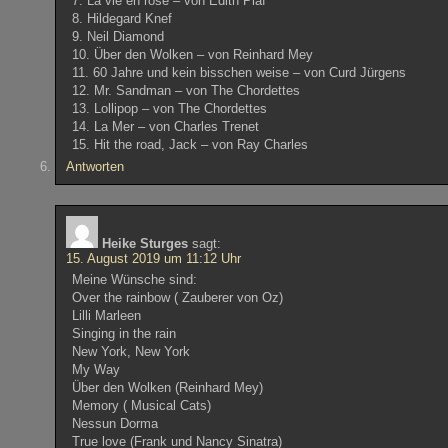
7. La vie en rose – von Edith Piaf
8. Hildegard Knef
9. Neil Diamond
10. Über den Wolken – von Reinhard Mey
11. 60 Jahre und kein bisschen weise – von Curd Jürgens
12. Mr. Sandman – von The Chordettes
13. Lollipop – von The Chordettes
14. La Mer – von Charles Trenet
15. Hit the road, Jack – von Ray Charles
Antworten
Heike Sturges
sagt:
15. August 2019 um 11:12 Uhr
Meine Wünsche sind:
Over the rainbow ( Zauberer von Oz)
Lilli Marleen
Singing in the rain
New York, New York
My Way
Über den Wolken (Reinhard Mey)
Memory ( Musical Cats)
Nessun Dorma
True love (Frank und Nancy Sinatra)