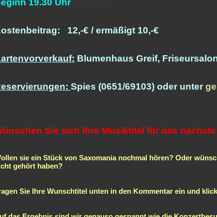
eginn 19.30 Uhr
ostenbeitrag: 12,-€ / ermäßigt 10,-€
artenvorverkauf:
Blumenhaus Greif, Friseursalon
eservierungen:
Spies (0651/69103) oder unter
ge
ünschen Sie sich Ihre Musiktitel für das nächst
ollen sie ein Stück von Saxomania nochmal hören? Oder wünsch
icht gehört haben?
ragen Sie Ihre Wunschtitel unten in den Kommentar ein und kli
uf das Ergebnis sind wir genauso gespannt wie die Konzertbesu