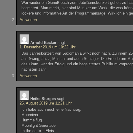
War wieder ein Genuß euch zum Jubiläumskonzert gehört zu ha
begeistert. Man merkt, hier sind Musiker am Werk, die was kö
lockere und informative Art der Programmansage. Wirklich ein g
Antworten
Arnold Becker
sagt:
1. Dezember 2019 um 19:22 Uhr
Das Jahreskonzert von Saxomania wirkt noch nach. Zu ihrem 25.
aus Swing, Jazz, Musical und auch Schlager. Die Freude am Mu
dazu kam, war der Erfolg und ein begeistertes Publikum vorprog
nächsten Jahr.
Antworten
Heike Sturges
sagt:
25. August 2019 um 11:21 Uhr
Ich habe auch noch eine Nachtrag:
Moonriver
Hummelflug
Moonlight Serenade
In the getto – Elvis